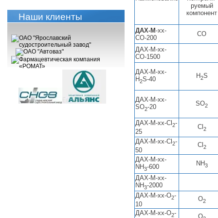
руемый
компонент
Наши клиенты
ДАХ-М
-хх-
СО
СО-200
ДАХ-М-хх-
СО-1500
ДАХ-М-хх-
H
S
2
H
S-40
2
ДАХ-М-хх-
SO
2
SO
-20
2
ДАХ-М-хх-Cl
-
2
Cl
2
25
ДАХ-М-хх-Cl
-
2
Cl
2
50
ДАХ-М-хх-
NH
3
NH
-600
3
ДАХ-М-хх-
NH
-2000
3
ДАХ-М-хх-O
-
2
O
2
10
ДАХ-М-хх-O
-
2
O