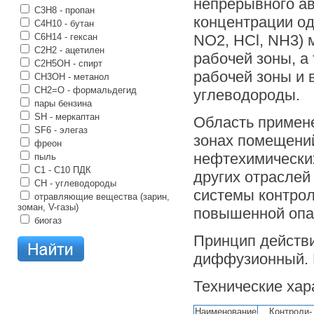
непрерывного а
C3H8 - пропан
концентрации од
C4H10 - бутан
C6H14 - гексан
NО2, HCl, NН3) 
C2H2 - ацетилен
рабочей зоны, а
C2H5OH - спирт
рабочей зоны и 
CH3OH - метанол
CH2=O - формальдегид
углеводороды.
пары бензина
SH - меркаптан
Область примене
SF6 - элегаз
зонах помещений
фреон
нефтехимически
пыль
С1 - С10 ПДК
других отраслей
CH - углеводороды
системы контро
отравляющие вещества (зарин,
зоман, V-газы)
повышенной опа
биогаз
Принцип действи
диффузионный. 
Технические хар
Наименование
Контроли-