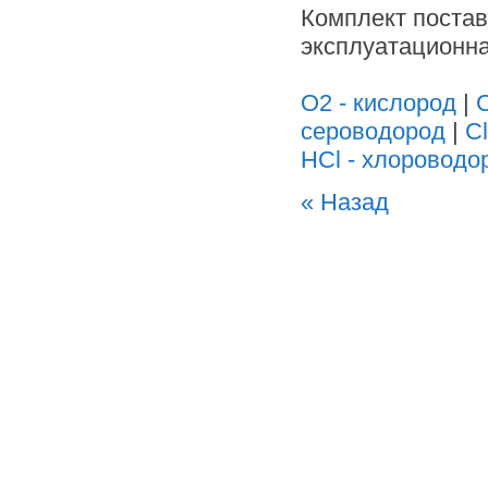
Комплект постав
эксплуатационна
O2 - кислород
|
C
сероводород
|
Cl
HCl - хлороводо
« Назад