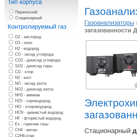
Тип корпуса
Газоанали
Переносной
Стационарный
Газоанализаторы
Контролируемый газ
загазованности 
O2 - кислород
О3 - озон
H2 - водород
CO - оксид углерода
CO2 - диоксид углерода
SO2 - диоксид серы
Cl2 - хлор
N2 - азот
NO - оксид азота
NO2 - диоксид азота
NH3 - аммиак
Электрохи
H2S - сероводород
HCl - хлороводород
загазован
HCN - цианистый водород
HF - фтористый водород
Ex - горючие газы
Стационарный
д
CH4 - метан
С2H6-этан