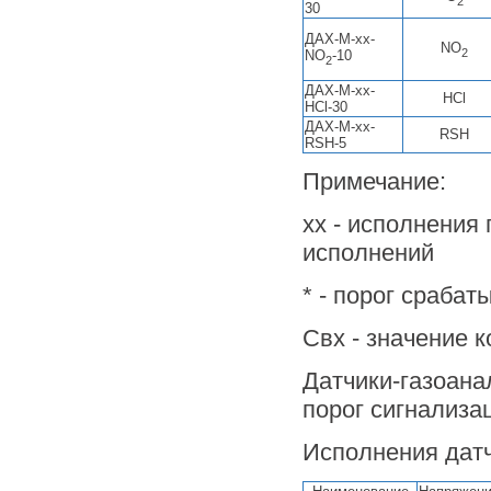
2
30
ДАХ-М-хх-
NO
2
NO
-10
2
ДАХ-М-хх-
HCl
HCl-30
ДАХ-М-хх-
RSH
RSH-5
Примечание:
хх - исполнения
исполнений
* - порог срабат
Свх - значение 
Датчики-газоана
порог сигнализа
Исполнения датч