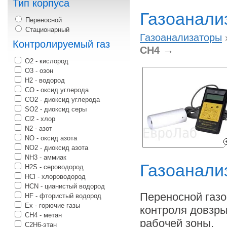
Тип корпуса
Газоанали
Переносной
Стационарный
Газоанализаторы
Контролируемый газ
→
СН4
O2 - кислород
О3 - озон
H2 - водород
CO - оксид углерода
CO2 - диоксид углерода
SO2 - диоксид серы
Cl2 - хлор
N2 - азот
NO - оксид азота
NO2 - диоксид азота
NH3 - аммиак
Газоанали
H2S - сероводород
HCl - хлороводород
HCN - цианистый водород
Переносной газ
HF - фтористый водород
Ex - горючие газы
контроля довзры
CH4 - метан
рабочей зоны.
С2H6-этан