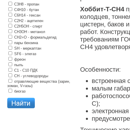
C3H8 - пропан
Хоббит-
Т-СН
4
п
C4H10 - бутан
C6H14 - гексан
колодцев, тонне
C2H2 - ацетилен
цистерн, баков и
C2H5OH - спирт
работ. Конструк
CH3OH - метанол
CH2=O - формальдегид
требованиям ГОС
пары бензина
СН4 удовлетворя
SH - меркаптан
SF6 - элегаз
фреон
пыль
Особенности:
С1 - С10 ПДК
CH - углеводороды
встроенная с
отравляющие вещества (зарин,
зоман, V-газы)
малым габар
биогаз
работоспосо
С);
электронная 
предусмотре
Технические хар